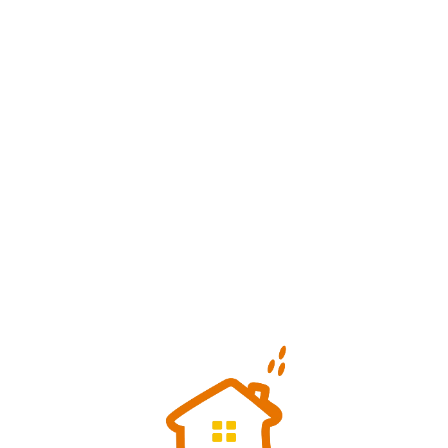
Loa
din
g...