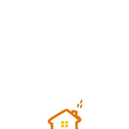
Loa
din
g...