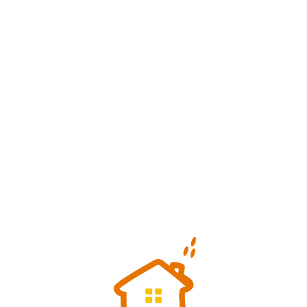
Loa
din
g...