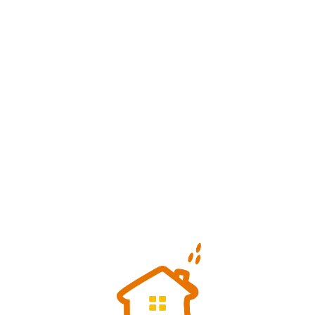
Loa
din
g...