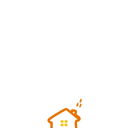
Loa
din
g...