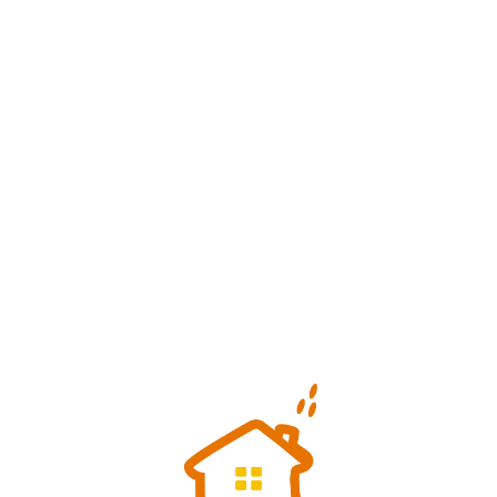
Loa
din
g...