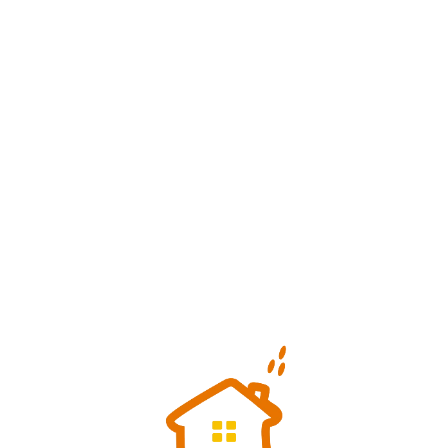
Loa
din
g...