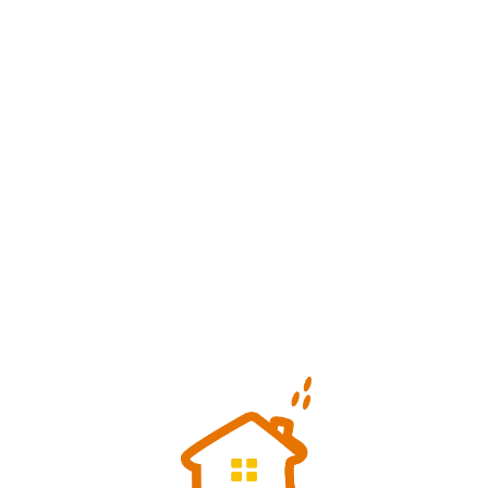
Loa
din
g...