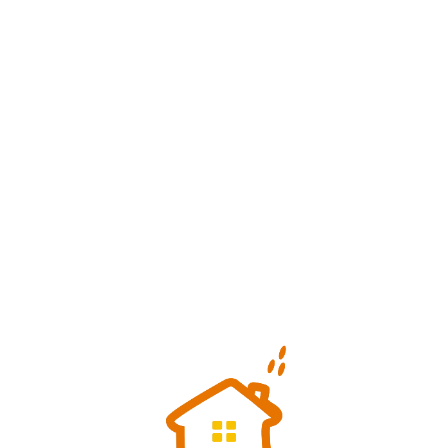
Loa
din
g...