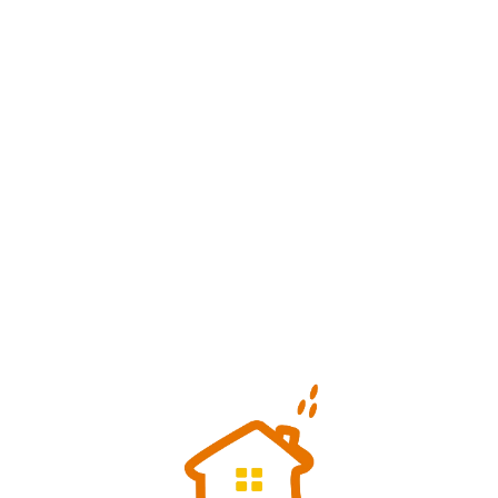
Loa
din
g...