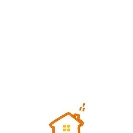
Loa
din
g...