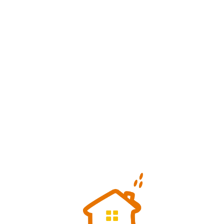
Loa
din
g...