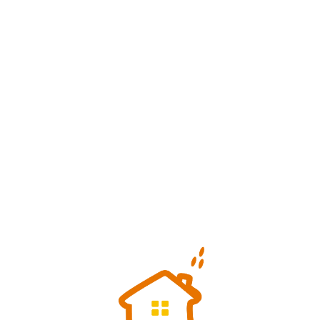
Loa
din
g...