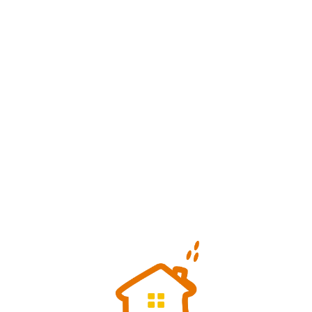
Loa
din
g...