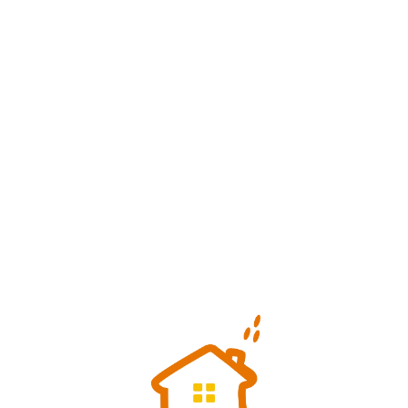
Loa
din
g...