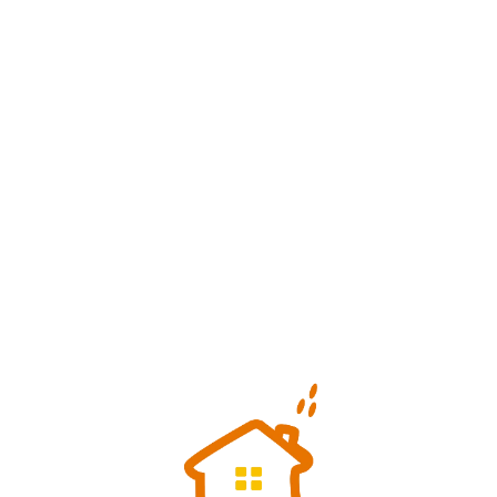
Loa
din
g...