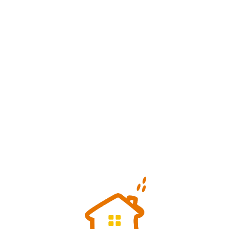
Loa
din
g...