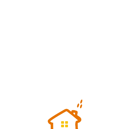
Loa
din
g...