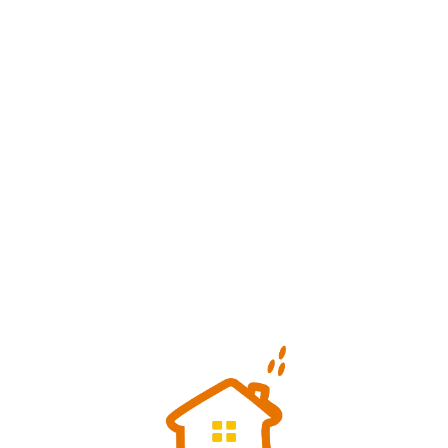
Loa
din
g...