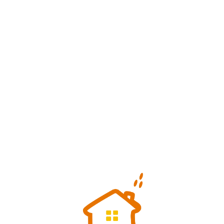
Loa
din
g...