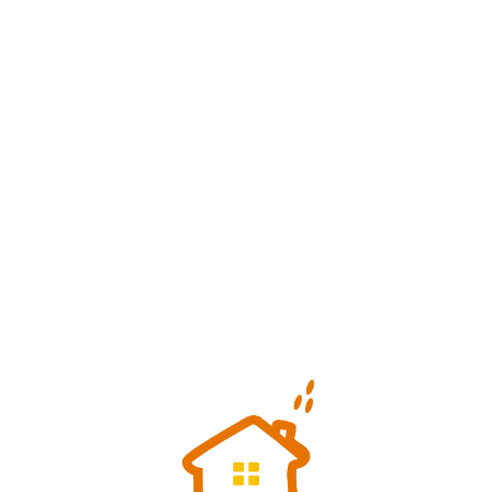
Loa
din
g...