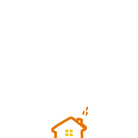
Loa
din
g...