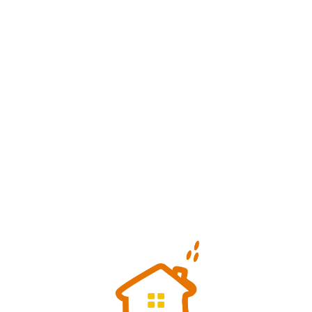
Loa
din
g...