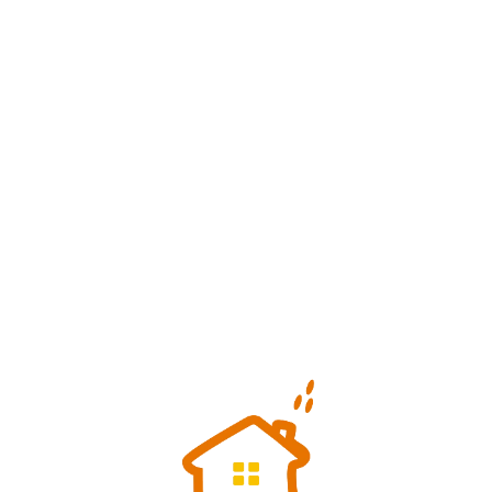
Loa
din
g...