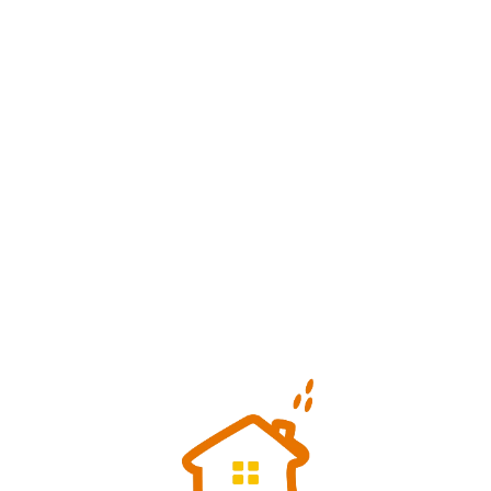
Loa
din
g...