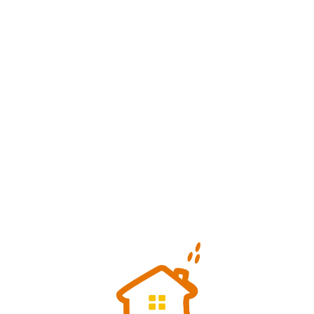
Loa
din
g...