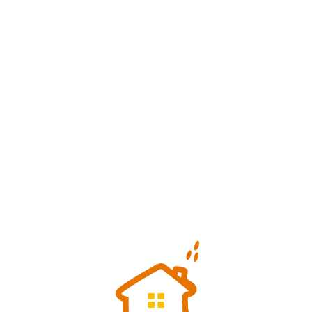
Loa
din
g...