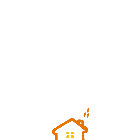
Loa
din
g...