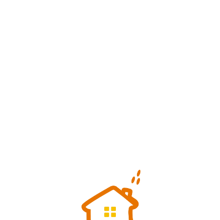
Loa
din
g...