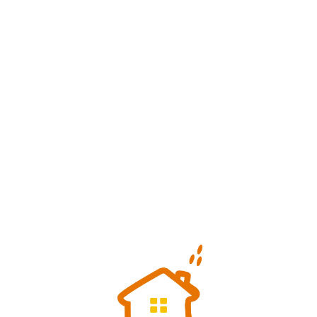
Loa
din
g...